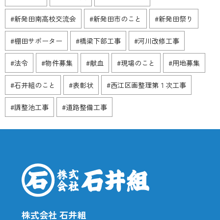
#新発田南高校交流会
#新発田市のこと
#新発田祭り
#棚田サポーター
#橋梁下部工事
#河川改修工事
#法令
#物件募集
#献血
#現場のこと
#用地募集
#石井組のこと
#表彰状
#西江区画整理第１次工事
#調整池工事
#道路整備工事
株式会社 石井組