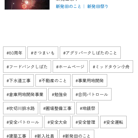
新発田のこと
新発田祭り
#80周年
#さつまいも
#アグリパークしばたのこと
#フードバンクしばた
#ホームページ
#ミッドタウン小舟
#下水道工事
#不動産のこと
#事業用地開発
#倉庫用地開発事業
#勉強会
#合同パトロール
#吹切川排水路
#圃場整備工事
#地鎮祭
#安全パトロール
#安全大会
#安全管理
#安全運転
#建築工事
#新入社員
#新発田のこと