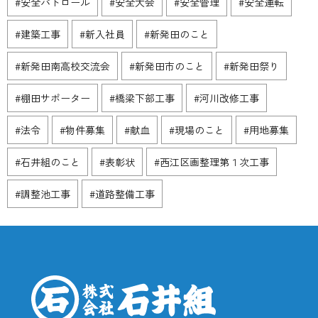
#安全パトロール
#安全大会
#安全管理
#安全運転
#建築工事
#新入社員
#新発田のこと
#新発田南高校交流会
#新発田市のこと
#新発田祭り
#棚田サポーター
#橋梁下部工事
#河川改修工事
#法令
#物件募集
#献血
#現場のこと
#用地募集
#石井組のこと
#表彰状
#西江区画整理第１次工事
#調整池工事
#道路整備工事