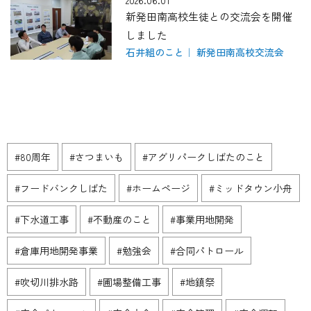
2026.06.01
新発田南高校生徒との交流会を開催
しました
石井組のこと
新発田南高校交流会
#80周年
#さつまいも
#アグリパークしばたのこと
#フードバンクしばた
#ホームページ
#ミッドタウン小舟
#下水道工事
#不動産のこと
#事業用地開発
#倉庫用地開発事業
#勉強会
#合同パトロール
#吹切川排水路
#圃場整備工事
#地鎮祭