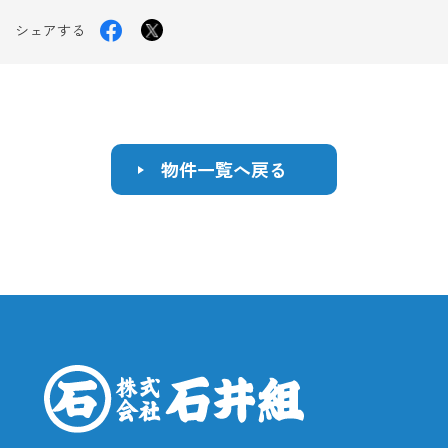
グ
Facebook
X
シェアする
で
シ
で
ェ
シ
ア
す
ェ
る
ア
物件一覧へ戻る
す
る