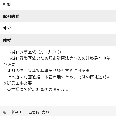
相談
取引態様
仲介
備考
・市街化調整区域（Aエリア①）
・市街化調整区域のため都市計画法第43条の建築許可申請
が必要
・北側の道路は建築基準法43条但書き許可不要
・上水道は前面道路に本管が無いため、北側の南北道路よ
り延長工事必要
・売主様にて確定測量後のお引渡し
タ
新発田市
西宮内
売地