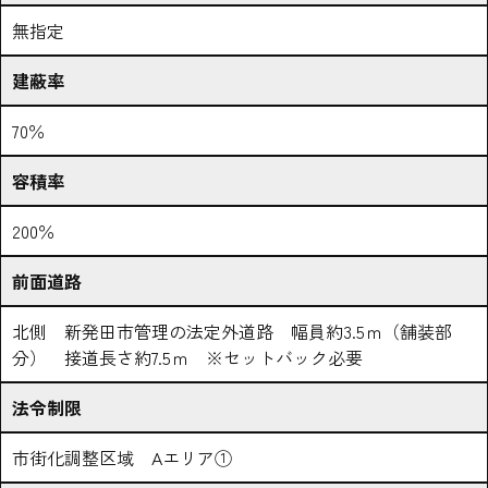
無指定
建蔽率
70％
容積率
200％
前面道路
北側 新発田市管理の法定外道路 幅員約3.5ｍ（舗装部
分） 接道長さ約7.5ｍ ※セットバック必要
法令制限
市街化調整区域 Aエリア①