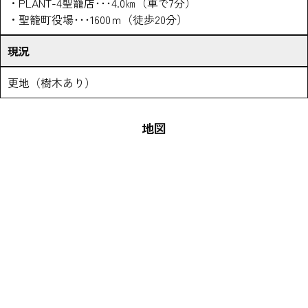
・PLANT-4聖籠店･･･4.0㎞（車で7分）
・聖籠町役場･･･1600ｍ（徒歩20分）
現況
更地（樹木あり）
地図