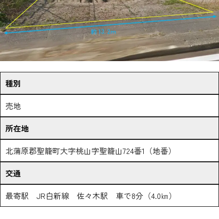
種別
売地
所在地
北蒲原郡聖籠町大字桃山字聖籠山724番1（地番）
交通
最寄駅 JR白新線 佐々木駅 車で8分（4.0㎞）