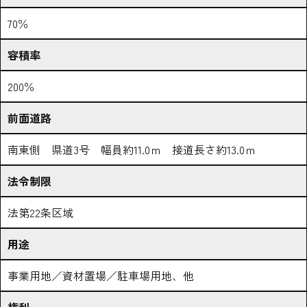
70％
容積率
200％
前面道路
南東側 県道3号 幅員約11.0ｍ 接道長さ約13.0ｍ
法令制限
法第22条区域
用途
事業用地／資材置場／駐車場用地、他