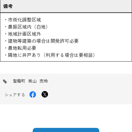
備考
・市街化調整区域
・農振区域内（白地）
・地域計画区域外
・建物等建築の場合は開発許可必要
・農地転用必要
・隣地に井戸あり（利用する場合は要相談）
タ
聖籠町
桃山
売地
グ
Facebook
X
シェアする
で
シ
で
ェ
シ
ア
す
ェ
る
ア