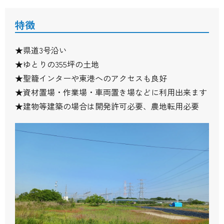
特徴
★県道3号沿い
★ゆとりの355坪の土地
★聖籠インターや東港へのアクセスも良好
★資材置場・作業場・車両置き場などに利用出来ます
★建物等建築の場合は開発許可必要、農地転用必要