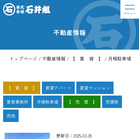
メニュー
不動産情報
トップページ
不動産情報
【 賃 貸 】
月極駐車場
【 賃 貸 】
賃貸アパート
賃貸マンション
賃貸事務所
月極駐車場
【 売 買 】
売建物
売地
更新日：2025.03.28