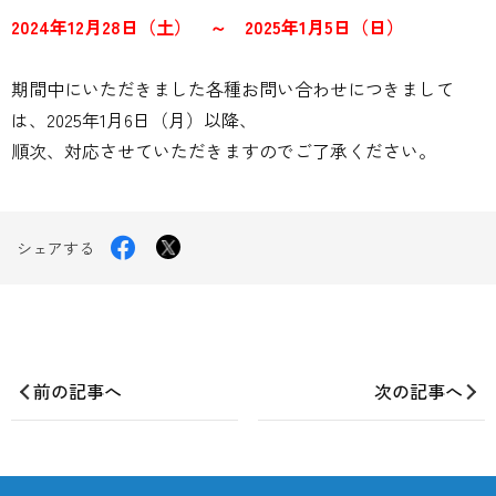
2024年12月28日（土） ～ 2025年1月5日（日）
期間中にいただきました各種お問い合わせにつきまして
は、2025年1月6日（月）以降、
順次、対応させていただきますのでご了承ください。
Facebook
X
シェアする
で
シ
で
ェ
シ
ア
す
ェ
る
ア
前の記事へ
次の記事へ
す
る